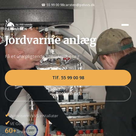
☎ 55 99 00 98
carsten@pelvvs.dk
Jordvarme anlæg
Få et uforpligtende konsulentbesøg
Tlf. 55 99 00 98
Book en tid
✔
Autoriseret VVS installatør
✔
VE Godkendt
60+
års erfaring